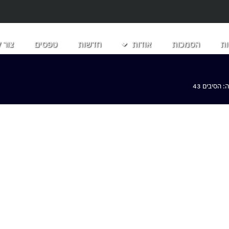
ת
הסמכות
אודות
חדשות
טפסים
צור 
הסיבים 43