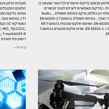
רמון מבצעת בדיקות ואישורים לכל מוצר שנעשה בו
מעבדות חרמון מבצע
תי. הבדיקות מאפשרות ליצרנים למכור מכשירים
התקנים המקובלים ב
בשוק העולמי והן כוללות בדיקת בטיחות חשמלית , Radio ,
מציעה בדיקות הסמכ
EMC- לפי הצורך . בטיחות חשמלית בהתאם ל EN 60335-1
ו- EN 60335-2-24. תאימות אלקטרומגנטית בהתאם ל EN
55014-1 ו- EN 55014-2. שדות אלקטרומגנטיים בהתאם ל
E, MIC, TELCCCC,
E
רישום ציוד מערכת 
קרא עוד »