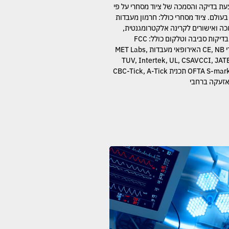
ת בדיקה והסמכה של ציוד מסחרי על פי
עולם. ציוד מסחרי כולל: חרמון מעבדות
ה ואישורים לקרינה אלקטרומגנטית,
רדיו, בטיחות מוצר, בדיקות סביבה וטלקום כולל: FCC
האמריקאי IC הקנדי CE, NB האירופאי מעבדות MET Labs,
TUV, Intertek, UL, CSAVCCI, JAT
OFTA S-mark, T-markGOST-R תכנית CBC-Tick, A-Tick
אזעקה ברחבי