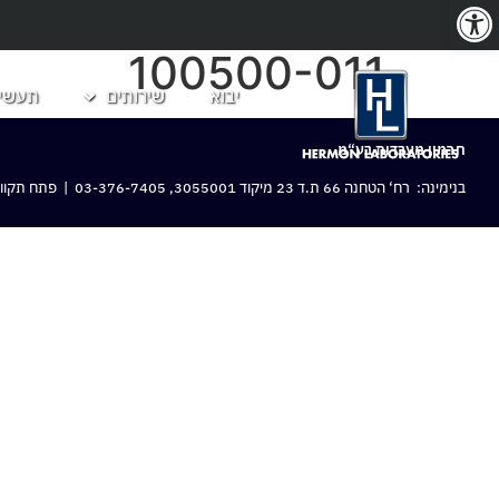
פתח סרגל נגישות
100500-011
יבוא
שירותים
תעשיו
חרמון מעבדות בע“מ
בנימינה: רח‘ הטחנה 66 ת.ד 23 מיקוד 3055001,
03-376-7405
| פתח תקווה: 