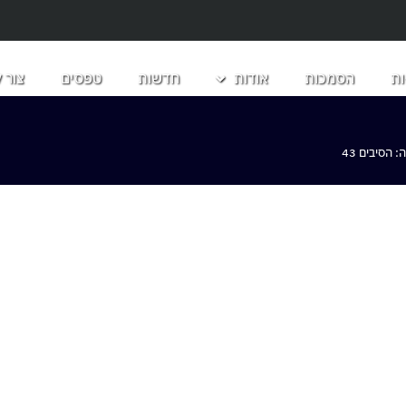
ת
הסמכות
אודות
חדשות
טפסים
צור 
הסיבים 43