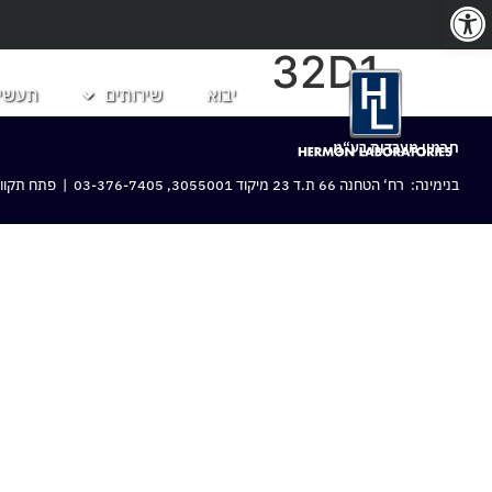
פתח סרגל נגישות
32D1
יבוא
שירותים
תעשיו
חרמון מעבדות בע“מ
בנימינה: רח‘ הטחנה 66 ת.ד 23 מיקוד 3055001,
03-376-7405
| פתח תקווה: 