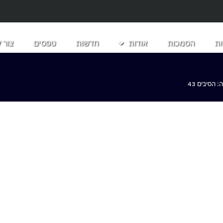
ת
הסמכות
אודות
חדשות
טפסים
צור 
הסיבים 43