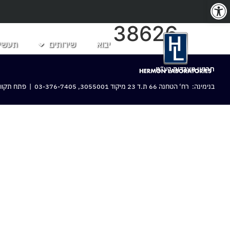
פתח סרגל נגישות
38626
יבוא
שירותים
תעשיו
חרמון מעבדות בע“מ
בנימינה: רח‘ הטחנה 66 ת.ד 23 מיקוד 3055001,
03-376-7405
| פתח תקווה: 