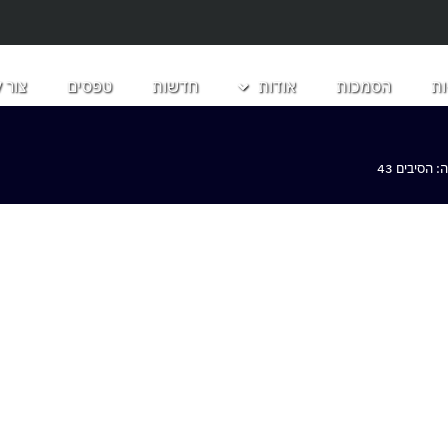
ת
הסמכות
אודות
חדשות
טפסים
צור 
הסיבים 43