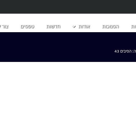
ת
הסמכות
אודות
חדשות
טפסים
צור 
הסיבים 43