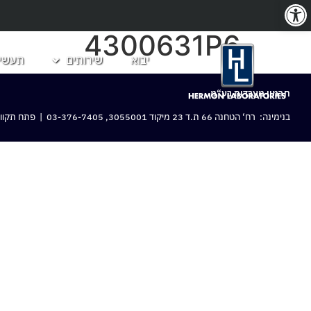
פתח סרגל נגישות
4300631P6
יבוא
שירותים
תעשיו
חרמון מעבדות בע“מ
בנימינה: רח‘ הטחנה 66 ת.ד 23 מיקוד 3055001,
03-376-7405
| פתח תקווה: 