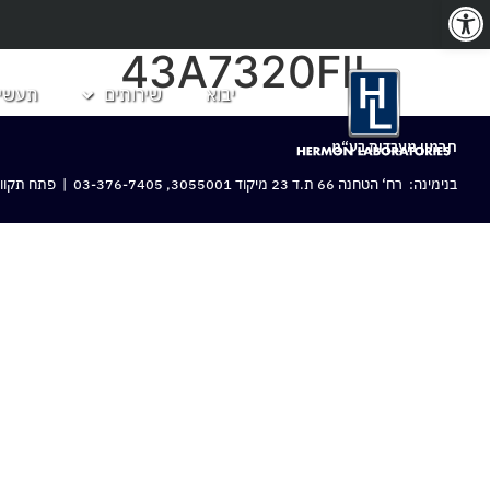
פתח סרגל נגישות
43A7320FIL
יבוא
שירותים
תעשיו
חרמון מעבדות בע“מ
בנימינה: רח‘ הטחנה 66 ת.ד 23 מיקוד 3055001,
03-376-7405
| פתח תקווה: 