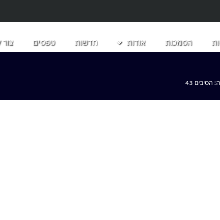
ת
הסמכות
אודות
חדשות
טפסים
צור 
הסיבים 43