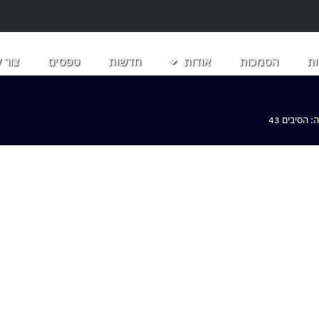
ת
הסמכות
אודות
חדשות
טפסים
צור 
הסיבים 43