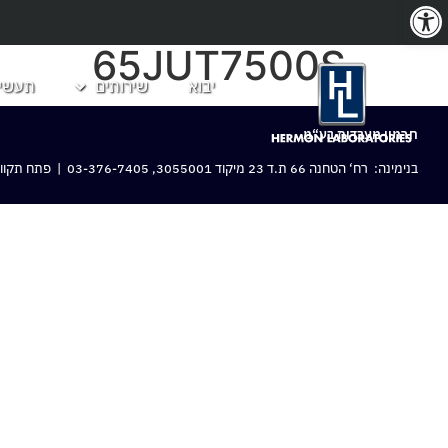
פתח סרגל נגישות
65JUT7500S
יבוא
שירותים
תעשיו
חרמון מעבדות בע“מ
בנימינה: רח‘ הטחנה 66 ת.ד 23 מיקוד 3055001,
03-376-7405
| פתח תקווה: 