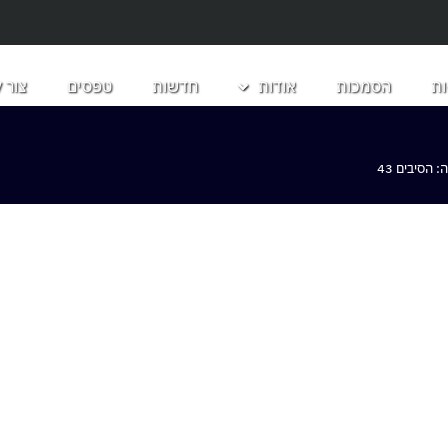
ת
הסמכות
אודות
חדשות
טפסים
צור 
הסיבים 43