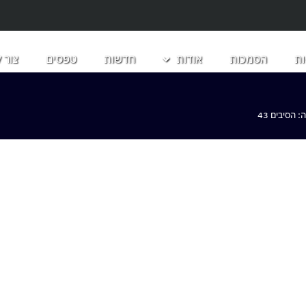
ת
הסמכות
אודות
חדשות
טפסים
צור 
הסיבים 43