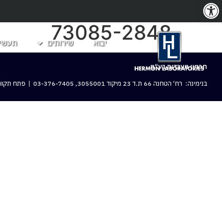
פתח סרגל נגישות
73085-2848
יבוא
שירותים
תעשיו
חרמון מעבדות בע“מ
בנימינה: רח‘ הטחנה 66 ת.ד 23 מיקוד 3055001,
03-376-7405
| פתח תקווה: 