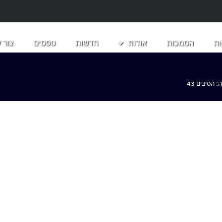
ת
הסמכות
אודות
חדשות
טפסים
צור 
הסיבים 43