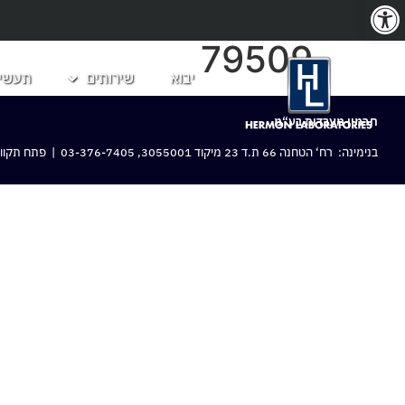
פתח סרגל נגישות
79509
יבוא
שירותים
תעשיו
חרמון מעבדות בע“מ
בנימינה: רח‘ הטחנה 66 ת.ד 23 מיקוד 3055001,
03-376-7405
| פתח תקווה: 