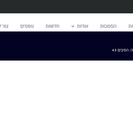
ת
הסמכות
אודות
חדשות
טפסים
צור 
הסיבים 43