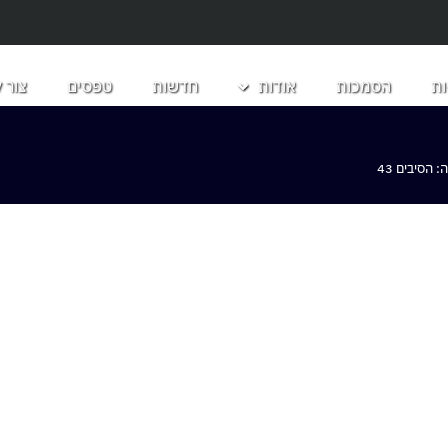
ת
הסמכות
אודות
חדשות
טפסים
צור 
הסיבים 43