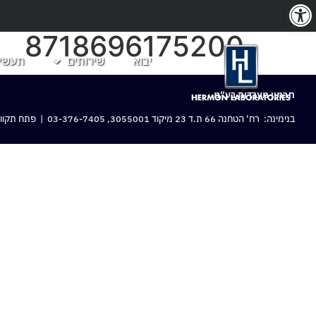
פתח סרגל נגישות
8718696175200
יבוא
שירותים
תעשיו
חרמון מעבדות בע“מ
בנימינה: רח‘ הטחנה 66 ת.ד 23 מיקוד 3055001,
03-376-7405
| פתח תקווה: 