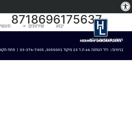
פתח סרגל נגישות
8718696175637
יבוא
שירותים
תעשיו
חרמון מעבדות בע“מ
בנימינה: רח‘ הטחנה 66 ת.ד 23 מיקוד 3055001,
03-376-7405
| פתח תקווה: 