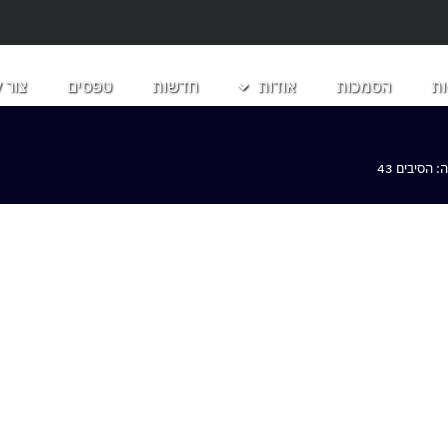
ת
הסמכות
אודות
חדשות
טפסים
צור 
הסיבים 43