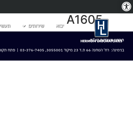
פתח סרגל נגישות
A1605
יבוא
שירותים
תעשיו
חרמון מעבדות בע“מ
בנימינה: רח‘ הטחנה 66 ת.ד 23 מיקוד 3055001,
03-376-7405
| פתח תקווה: 