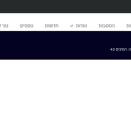
ת
הסמכות
אודות
חדשות
טפסים
צור 
הסיבים 43