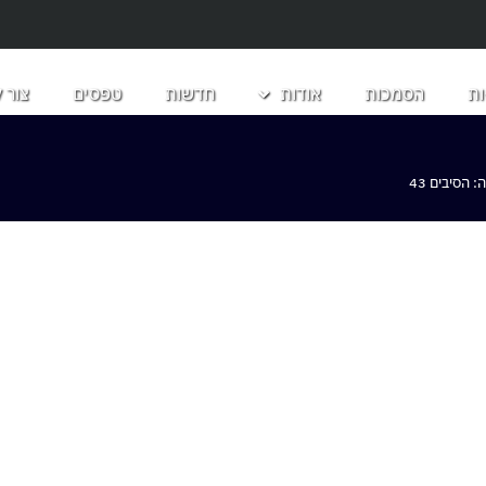
ת
הסמכות
אודות
חדשות
טפסים
צור 
הסיבים 43