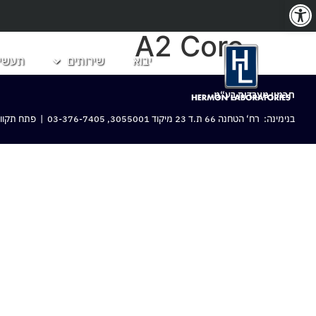
פתח סרגל נגישות
A2 Core
יבוא
שירותים
תעשיו
חרמון מעבדות בע“מ
בנימינה: רח‘ הטחנה 66 ת.ד 23 מיקוד 3055001,
03-376-7405
| פתח תקווה: 