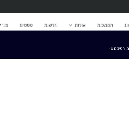
ת
הסמכות
אודות
חדשות
טפסים
צור 
הסיבים 43