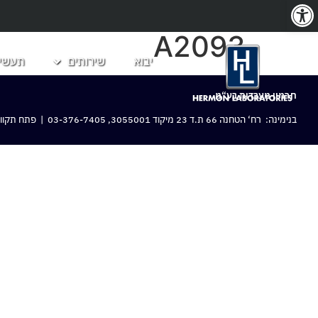
פתח סרגל נגישות
A2093
יבוא
שירותים
תעשיו
חרמון מעבדות בע“מ
בנימינה: רח‘ הטחנה 66 ת.ד 23 מיקוד 3055001,
03-376-7405
| פתח תקווה: 