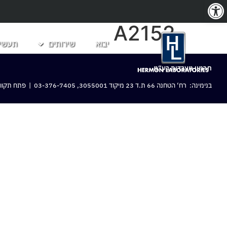
פתח סרגל נגישות
A2152
יבוא
שירותים
תעשיו
חרמון מעבדות בע“מ
בנימינה: רח‘ הטחנה 66 ת.ד 23 מיקוד 3055001,
03-376-7405
| פתח תקווה: 