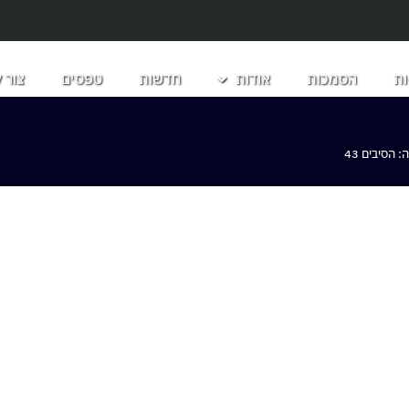
ת
הסמכות
אודות
חדשות
טפסים
צור 
הסיבים 43