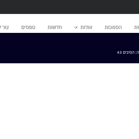
ת
הסמכות
אודות
חדשות
טפסים
צור 
הסיבים 43