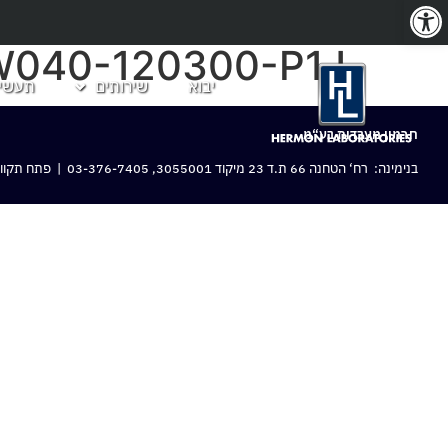
פתח סרגל נגישות
040-120300-P1J
יבוא
שירותים
תעשיו
חרמון מעבדות בע“מ
בנימינה: רח‘ הטחנה 66 ת.ד 23 מיקוד 3055001,
03-376-7405
| פתח תקווה: 