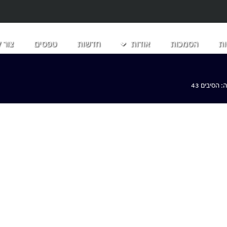
ת
הסמכות
אודות
חדשות
טפסים
צור 
הסיבים 43