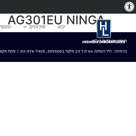
פתח סרגל נגישות
AG301EU NINGA
יבוא
שירותים
תעשיו
חרמון מעבדות בע“מ
בנימינה: רח‘ הטחנה 66 ת.ד 23 מיקוד 3055001,
03-376-7405
| פתח תקווה: 