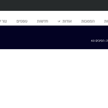
ת
הסמכות
אודות
חדשות
טפסים
צור 
הסיבים 43