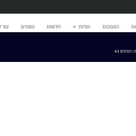
ת
הסמכות
אודות
חדשות
טפסים
צור 
הסיבים 43