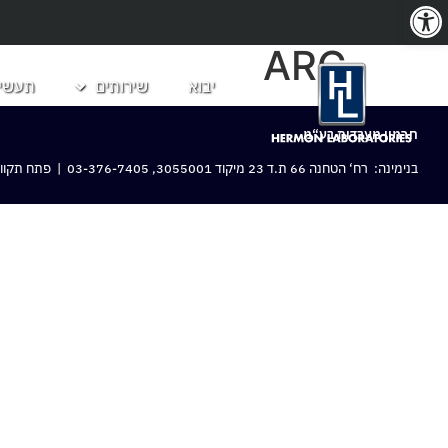
פתח סרגל נגישות
ARC
יבוא
שירותים
תעשיו
חרמון מעבדות בע“מ
בנימינה: רח‘ הטחנה 66 ת.ד 23 מיקוד 3055001,
03-376-7405
| פתח תקווה: 