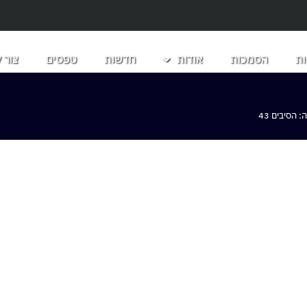
ת
הסמכות
אודות
חדשות
טפסים
צור 
הסיבים 43