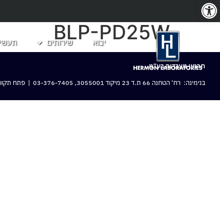
פתח סרגל נגישות
BLP-PD25W
יבוא
שירותים
תעשיו
חרמון מעבדות בע“מ
בנימינה: רח‘ הטחנה 66 ת.ד 23 מיקוד 3055001,
03-376-7405
| פתח תקווה: 