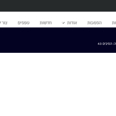
ת
הסמכות
אודות
חדשות
טפסים
צור 
הסיבים 43