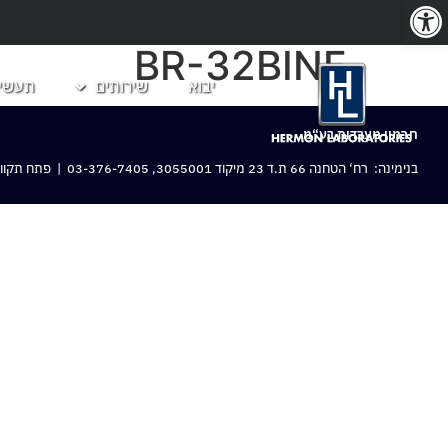
פתח סרגל נגישות
BR-32BINF
יבוא
שירותים
תעשיו
חרמון מעבדות בע“מ
בנימינה: רח‘ הטחנה 66 ת.ד 23 מיקוד 3055001,
03-376-7405
| פתח תקווה: 