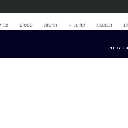
ת
הסמכות
אודות
חדשות
טפסים
צור 
הסיבים 43