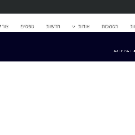
ת
הסמכות
אודות
חדשות
טפסים
צור 
הסיבים 43