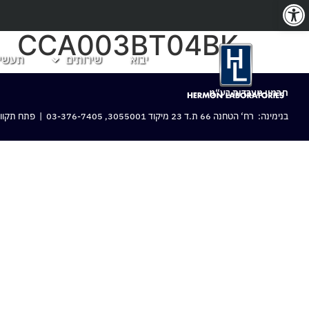
פתח סרגל נגישות
CCA003BT04BK
יבוא
שירותים
תעשיו
חרמון מעבדות בע“מ
בנימינה: רח‘ הטחנה 66 ת.ד 23 מיקוד 3055001,
03-376-7405
| פתח תקווה: 