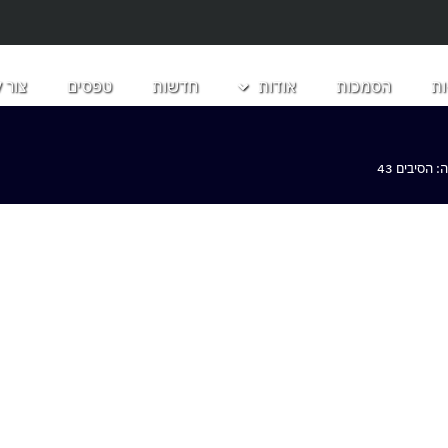
ת
הסמכות
אודות
חדשות
טפסים
צור 
הסיבים 43