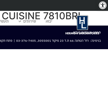
פתח סרגל נגישות
CUISINE 7810BRL
יבוא
שירותים
תעשיו
חרמון מעבדות בע“מ
בנימינה: רח‘ הטחנה 66 ת.ד 23 מיקוד 3055001,
03-376-7405
| פתח תקווה: 