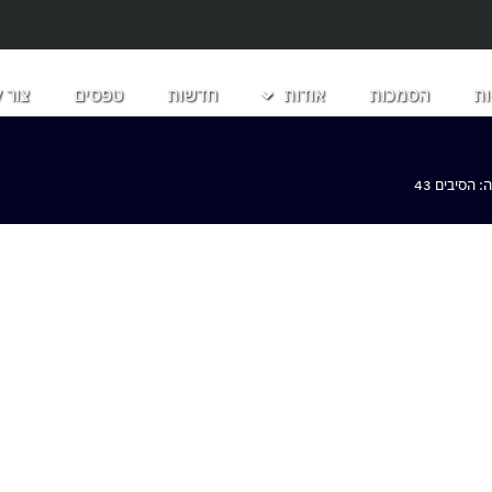
ת
הסמכות
אודות
חדשות
טפסים
צור 
הסיבים 43