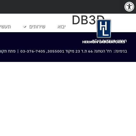
פתח סרגל נגישות
DB3D
יבוא
שירותים
תעשיו
חרמון מעבדות בע“מ
בנימינה: רח‘ הטחנה 66 ת.ד 23 מיקוד 3055001,
03-376-7405
| פתח תקווה: 