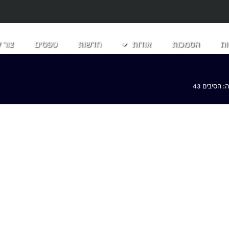
ת
הסמכות
אודות
חדשות
טפסים
צור 
הסיבים 43