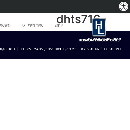
פתח סרגל נגישות
dhts716
יבוא
שירותים
תעשיו
חרמון מעבדות בע“מ
בנימינה: רח‘ הטחנה 66 ת.ד 23 מיקוד 3055001,
03-376-7405
| פתח תקווה: 