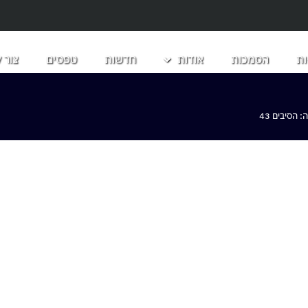
ת
הסמכות
אודות
חדשות
טפסים
צור 
הסיבים 43