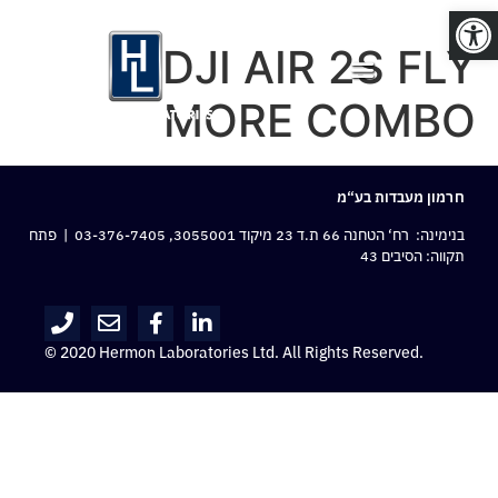
פתח סרגל נגישות
DJI AIR 2S FLY
MORE COMBO
חרמון מעבדות בע“מ
בנימינה: רח‘ הטחנה 66 ת.ד 23 מיקוד 3055001,
03-376-7405
| פתח
תקווה: הסיבים 43
© 2020 Hermon Laboratories Ltd. All Rights Reserved.