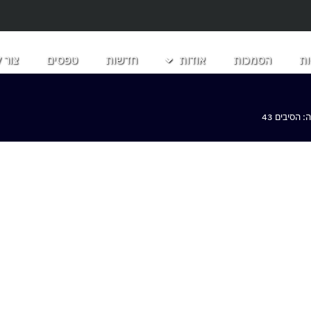
ת
הסמכות
אודות
חדשות
טפסים
צור 
הסיבים 43