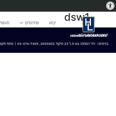
פתח סרגל נגישות
dsw1
יבוא
שירותים
תעשיו
חרמון מעבדות בע“מ
בנימינה: רח‘ הטחנה 66 ת.ד 23 מיקוד 3055001,
03-376-7405
| פתח תקווה: 