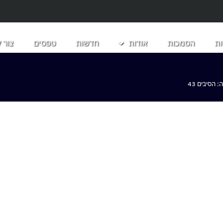
ת
הסמכות
אודות
חדשות
טפסים
צור 
הסיבים 43