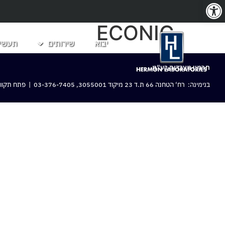
פתח סרגל נגישות
ECONIC
יבוא
שירותים
תעשיו
חרמון מעבדות בע“מ
בנימינה: רח‘ הטחנה 66 ת.ד 23 מיקוד 3055001,
03-376-7405
| פתח תקווה: 