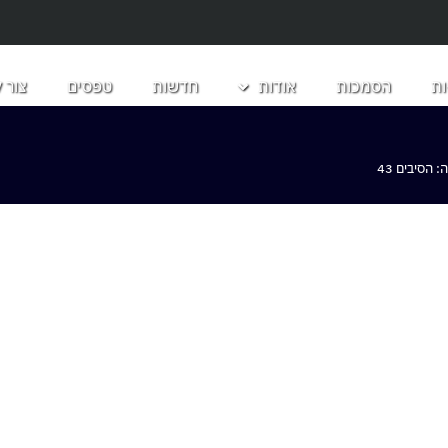
ת
הסמכות
אודות
חדשות
טפסים
צור 
הסיבים 43