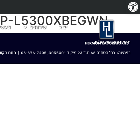
פתח סרגל נגישות
EP-L5300XBEGWN
יבוא
שירותים
תעשיו
חרמון מעבדות בע“מ
בנימינה: רח‘ הטחנה 66 ת.ד 23 מיקוד 3055001,
03-376-7405
| פתח תקווה: 