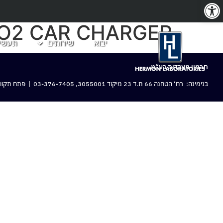
פתח סרגל נגישות
O2 CAR CHARGER
יבוא
שירותים
תעשיו
חרמון מעבדות בע“מ
בנימינה: רח‘ הטחנה 66 ת.ד 23 מיקוד 3055001,
03-376-7405
| פתח תקווה: 