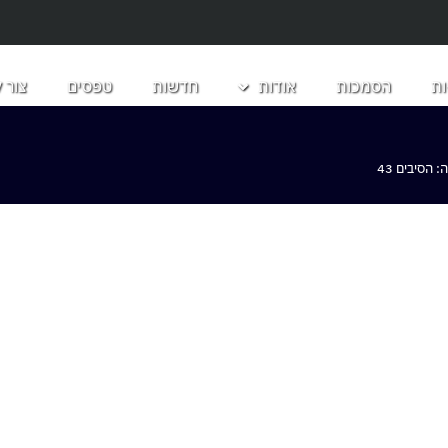
ת
הסמכות
אודות
חדשות
טפסים
צור 
הסיבים 43