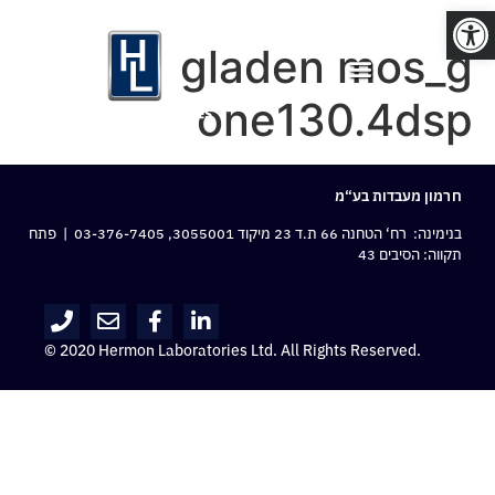
פתח סרגל נגישות
gladen mos_g
one130.4dsp
חרמון מעבדות בע“מ
בנימינה: רח‘ הטחנה 66 ת.ד 23 מיקוד 3055001,
03-376-7405
| פתח
תקווה: הסיבים 43
© 2020 Hermon Laboratories Ltd. All Rights Reserved.