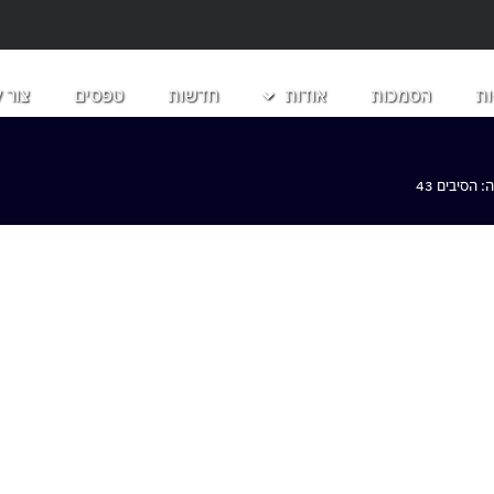
ת
הסמכות
אודות
חדשות
טפסים
צור 
הסיבים 43