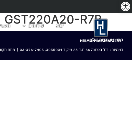
פתח סרגל נגישות
GST220A20-R7B
יבוא
שירותים
תעשיו
חרמון מעבדות בע“מ
בנימינה: רח‘ הטחנה 66 ת.ד 23 מיקוד 3055001,
03-376-7405
| פתח תקווה: 