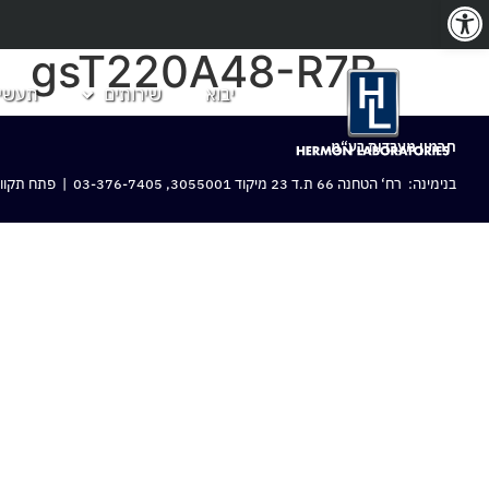
פתח סרגל נגישות
gsT220A48-R7B
יבוא
שירותים
תעשיו
חרמון מעבדות בע“מ
בנימינה: רח‘ הטחנה 66 ת.ד 23 מיקוד 3055001,
03-376-7405
| פתח תקווה: 