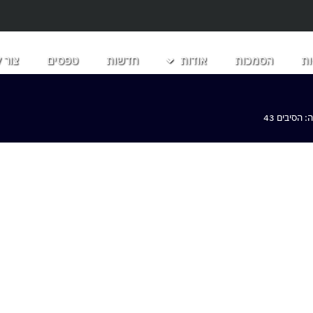
ת
הסמכות
אודות
חדשות
טפסים
צור 
הסיבים 43