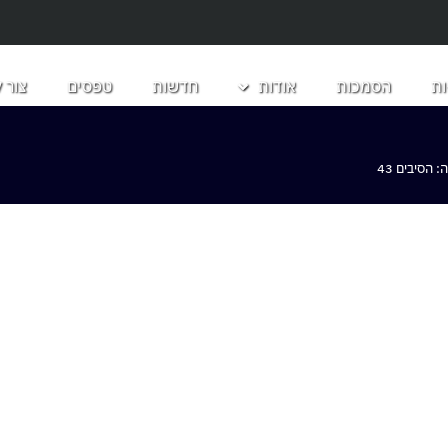
ת
הסמכות
אודות
חדשות
טפסים
צור 
הסיבים 43