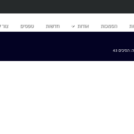
ת
הסמכות
אודות
חדשות
טפסים
צור 
הסיבים 43