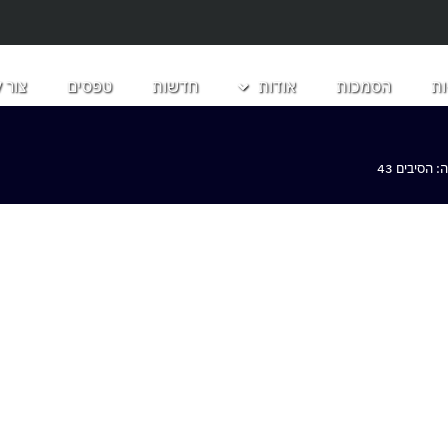
ת
הסמכות
אודות
חדשות
טפסים
צור 
הסיבים 43