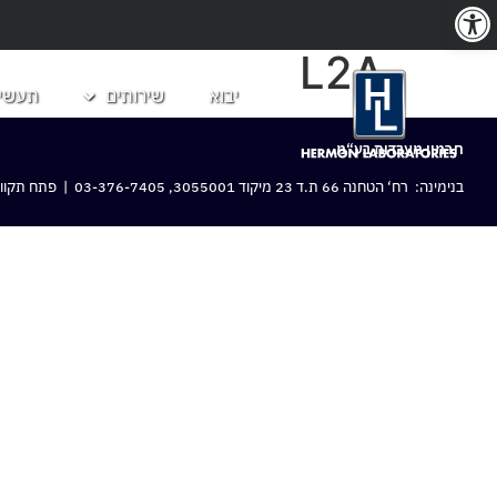
פתח סרגל נגישות
L2A
יבוא
שירותים
תעשיו
חרמון מעבדות בע“מ
בנימינה: רח‘ הטחנה 66 ת.ד 23 מיקוד 3055001,
03-376-7405
| פתח תקווה: 