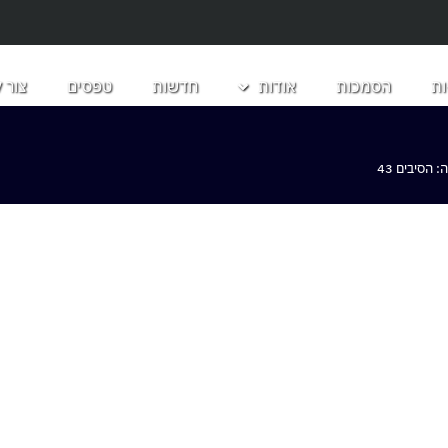
ת
הסמכות
אודות
חדשות
טפסים
צור 
הסיבים 43