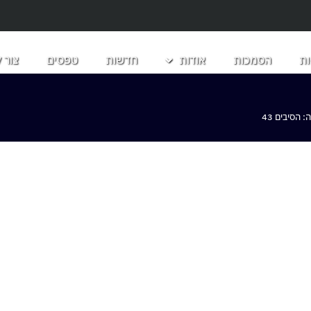
ת
הסמכות
אודות
חדשות
טפסים
צור 
הסיבים 43