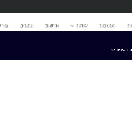
ת
הסמכות
אודות
חדשות
טפסים
צור 
הסיבים 43