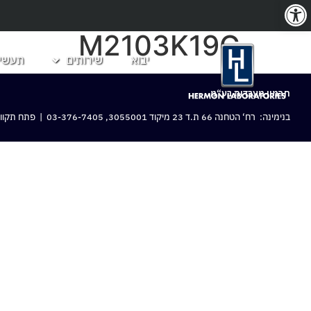
פתח סרגל נגישות
M2103K19G
יבוא
שירותים
תעשיו
חרמון מעבדות בע“מ
בנימינה: רח‘ הטחנה 66 ת.ד 23 מיקוד 3055001,
03-376-7405
| פתח תקווה: 