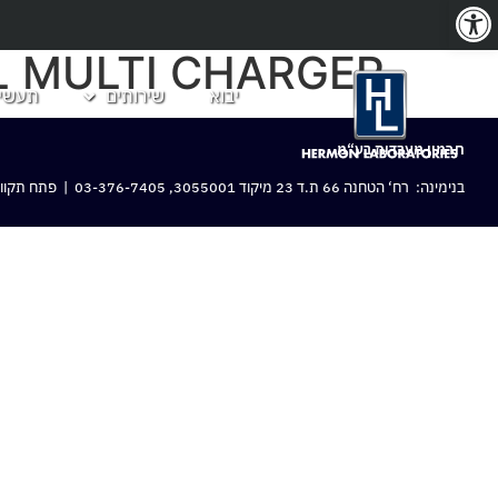
פתח סרגל נגישות
L MULTI CHARGER
יבוא
שירותים
תעשיו
חרמון מעבדות בע“מ
בנימינה: רח‘ הטחנה 66 ת.ד 23 מיקוד 3055001,
03-376-7405
| פתח תקווה: 