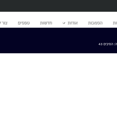
ת
הסמכות
אודות
חדשות
טפסים
צור 
הסיבים 43