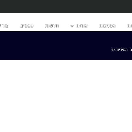
ת
הסמכות
אודות
חדשות
טפסים
צור 
הסיבים 43